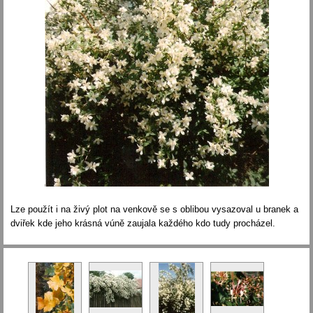
Lze použít i na živý plot na venkově se s oblibou vysazoval u branek a
dviřek kde jeho krásná vúně zaujala každého kdo tudy procházel.