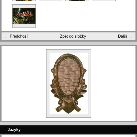
← Předchozí
Zpět do složky
Další →
Jazyky