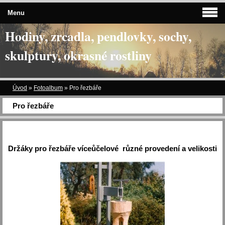
Menu
Hodiny, zrcadla, pendlovky, sochy,
skulptury, okrasné rostliny
Úvod
»
Fotoalbum
»
Pro řezbáře
Pro řezbáře
Držáky pro řezbáře víceůčelové různé provedení a velikosti