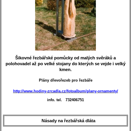
Šikovné řezbářské pomůcky od malých svěráků a
polohovadel až po velké stojany do kterých se vejde i velký
kmen.
Plány dřevořezeb pro řezbáře
http://www.hodiny-zrcadla.cz/fotoalbum/plany-ornamenty/
info. tel. 732406751
Násady na řezbářská dláta