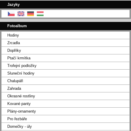
Jazyky
Fotoalbum
Hodiny
Zrcadla
Doplňky
Ptačí krmítka
Trofejní podložky
Sluneční hodiny
Chalupáři
Zahrada
Okrasné rostliny
Kované panty
Plány-ornamenty
Pro řezbáře
Domečky - úly