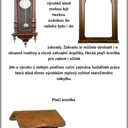
výrobků které
mohou být
hezkou
ozdobou do
vašeho bytu i do
zahrady. Zahradu si můžete obohatit i o
okrasné rostliny a různé zahradní doplňky. Hezká ptačí krmítka
pro radost i užítek
Jde o výrobu s velkým podílem ruční zejména řezbářské práce
která dává těmto výrobkům stylový vzhled starožitného
nábytku.
Ptačí krmítka