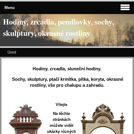
Menu
Hodiny, zrcadla, pendlovky, sochy,
skulptury, okrasné rostliny
Úvod
Hodiny, zrcadla, sluneční hodiny.
Sochy, skulptury, ptačí krmítka, pítka, koryta, okrasné
rostliny, vše pro chalupu a zahradu.
Vítejte
Na těchto
stránkách
můžete vidět
ukázky různých