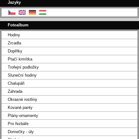
Jazyky
Fotoalbum
Hodiny
Zrcadla
Doplňky
Ptačí krmítka
Trofejní podložky
Sluneční hodiny
Chalupáři
Zahrada
Okrasné rostliny
Kované panty
Plány-ornamenty
Pro řezbáře
Domečky - úly