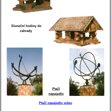
Sluneční hodiny do
zahrady
Ptačí
napajedlo
Ptačí napajedlo video