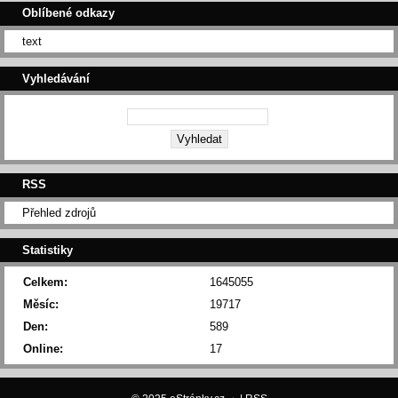
Oblíbené odkazy
text
Vyhledávání
RSS
Přehled zdrojů
Statistiky
Celkem:
1645055
Měsíc:
19717
Den:
589
Online:
17