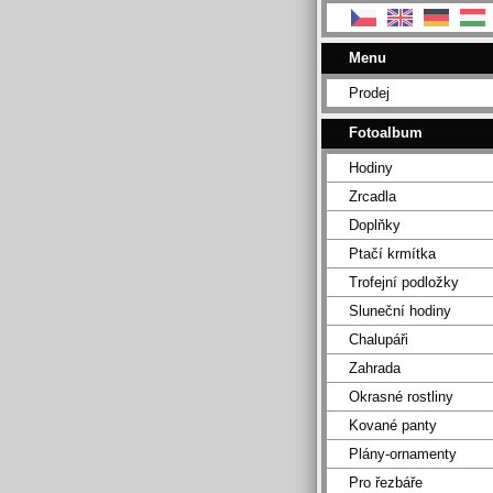
Menu
Prodej
Fotoalbum
Hodiny
Zrcadla
Doplňky
Ptačí krmítka
Trofejní podložky
Sluneční hodiny
Chalupáři
Zahrada
Okrasné rostliny
Kované panty
Plány-ornamenty
Pro řezbáře