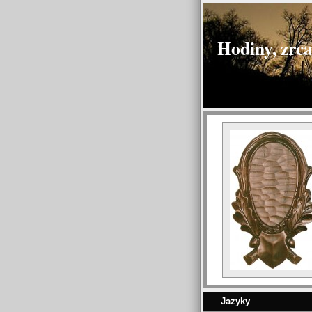
Hodiny, zrca
Jazyky