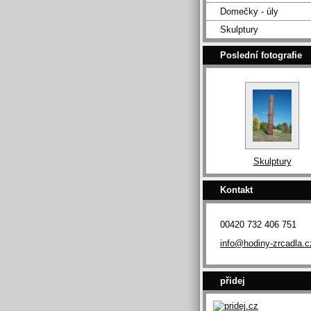
Domečky - úly
Skulptury
Poslední fotografie
Skulptury
Kontakt
00420 732 406 751
info@hodiny-zrcadla.c
přidej