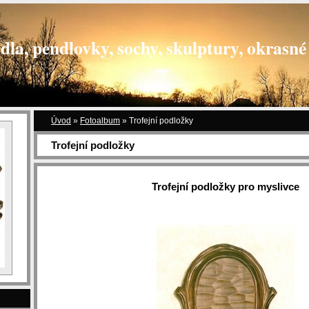
dla, pendlovky, sochy, skulptury, okrasné 
Úvod
»
Fotoalbum
»
Trofejní podložky
Trofejní podložky
Trofejní podložky pro myslivce