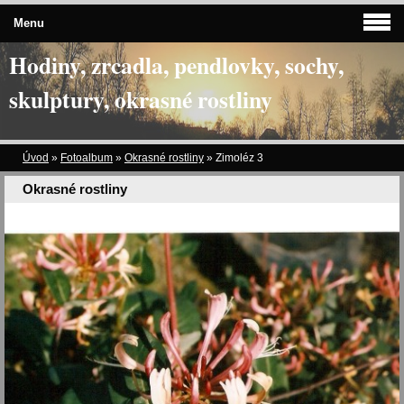
Menu
Hodiny, zrcadla, pendlovky, sochy,
skulptury, okrasné rostliny
Úvod
»
Fotoalbum
»
Okrasné rostliny
»
Zimoléz 3
Okrasné rostliny