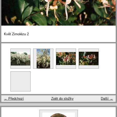
Květ Zimolézu 2
← Předchozí
Zpět do složky
Další →