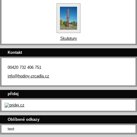
Skulptury
Kontakt
00420 732 406 751
info@hodiny-zrcadla.cz
přidej
Oblíbené odkazy
text