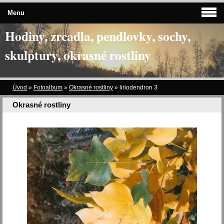
Menu
Hodiny, zrcadla, pendlovky, sochy,
skulptury, okrasné rostliny
Úvod
»
Fotoalbum
»
Okrasné rostliny
»
liriodendron 3
Okrasné rostliny