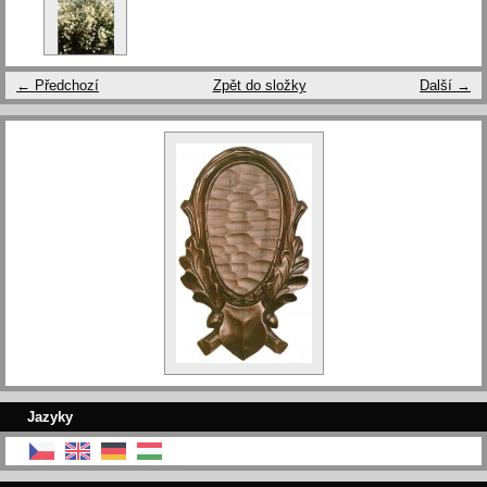
← Předchozí
Zpět do složky
Další →
Jazyky