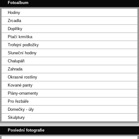
Fotoalbum
Hodiny
Zrcadla
Doplňky
Ptačí krmítka
Trofejní podložky
Sluneční hodiny
Chalupáři
Zahrada
Okrasné rostliny
Kované panty
Plány-ornamenty
Pro řezbáře
Domečky - úly
Skulptury
Poslední fotografie