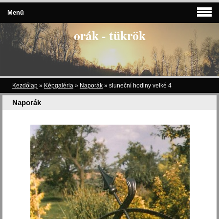
Menü
orák - tükrök
Kezdőlap
»
Képgaléria
»
Naporák
»
sluneční hodiny velké 4
Naporák