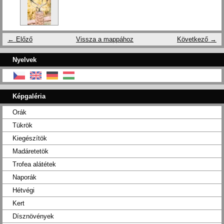
← Előző
Vissza a mappához
Következő →
Nyelvek
Képgaléria
Orák
Tükrök
Kiegészítök
Madáretetök
Trofea alátétek
Naporák
Hétvégi
Kert
Dísznövények