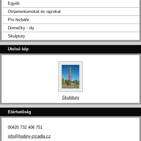
Egyéb
Ornamentumokat és rajzokat
Pro řezbáře
Domečky - úly
Skulptury
Utolsó kép
Skulptury
Elérhetőség
00420 732 406 751
info@hodiny-zrcadla.cz