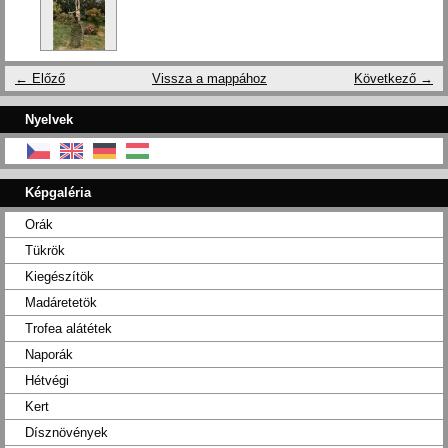
← Előző
Vissza a mappához
Következő →
Nyelvek
Képgaléria
Orák
Tükrök
Kiegészítök
Madáretetök
Trofea alátétek
Naporák
Hétvégi
Kert
Dísznövények