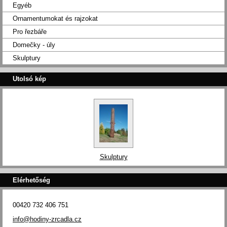
Egyéb
Ornamentumokat és rajzokat
Pro řezbáře
Domečky - úly
Skulptury
Utolsó kép
Skulptury
Elérhetőség
00420 732 406 751
info@hodiny-zrcadla.cz