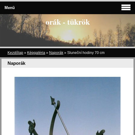
Menü
orák - tükrök
Kezdőlap
»
Képgaléria
»
Naporák
»
Sluneční hodiny 70 cm
Naporák