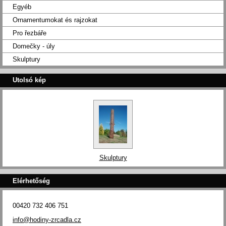
Egyéb
Ornamentumokat és rajzokat
Pro řezbáře
Domečky - úly
Skulptury
Utolsó kép
Skulptury
Elérhetőség
00420 732 406 751
info@hodiny-zrcadla.cz