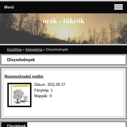
Menü
orák - tükrök
Kezdőlap
»
Képgaléria
»
Dísznövények
Dísznövények
Rozmnožování rostlin
Dátum:
2011.05.27
Fénykép:
1
Mappák:
0
Fényképek