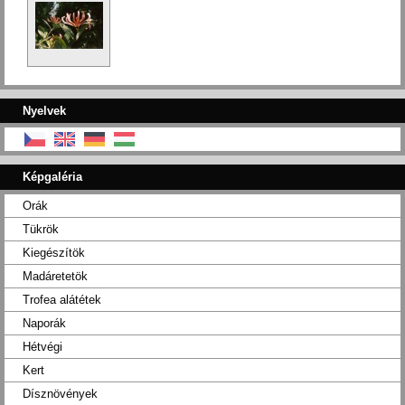
Nyelvek
Képgaléria
Orák
Tükrök
Kiegészítök
Madáretetök
Trofea alátétek
Naporák
Hétvégi
Kert
Dísznövények