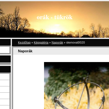
orák - tükrök
Kezdőlap
»
Képgaléria
»
Naporák
»
skenovat0020
Naporák