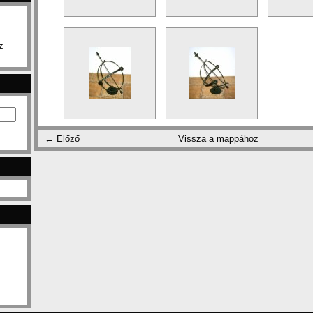
z
← Előző
Vissza a mappához