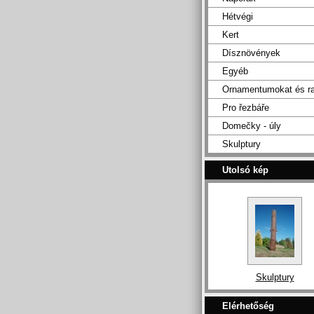
Hétvégi
Kert
Dísznövények
Egyéb
Ornamentumokat és ra
Pro řezbáře
Domečky - úly
Skulptury
Utolsó kép
Skulptury
Elérhetőség