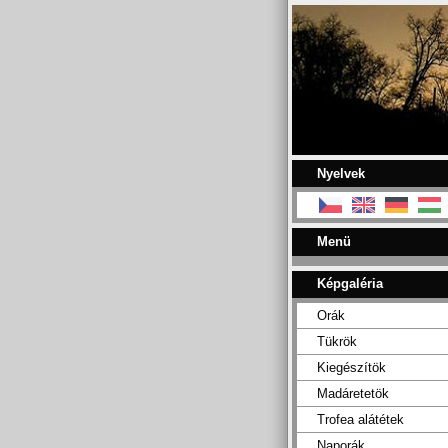
Nyelvek
Menü
Képgaléria
Orák
Tükrök
Kiegészítök
Madáretetök
Trofea alátétek
Naporák