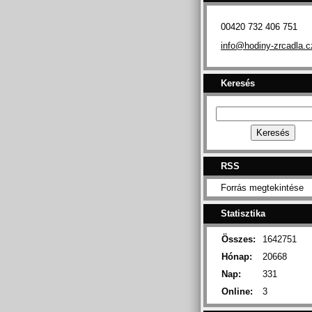
00420 732 406 751
info@hodiny-zrcadla.c
Keresés
RSS
Forrás megtekintése
Statisztika
Összes:
1642751
Hónap:
20668
Nap:
331
Online:
3