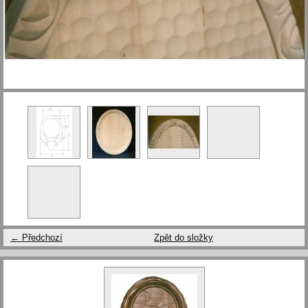
← Předchozí
Zpět do složky