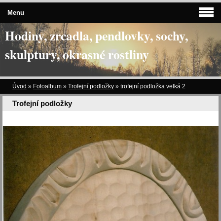
Menu
Hodiny, zrcadla, pendlovky, sochy,
skulptury, okrasné rostliny
Úvod
»
Fotoalbum
»
Trofejní podložky
»
trofejní podložka velká 2
Trofejní podložky