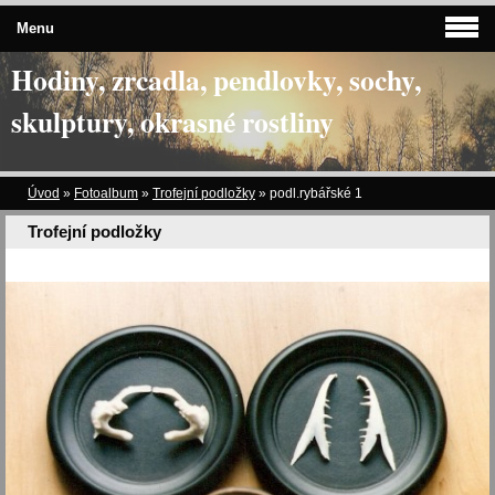
Menu
Hodiny, zrcadla, pendlovky, sochy,
skulptury, okrasné rostliny
Úvod
»
Fotoalbum
»
Trofejní podložky
»
podl.rybářské 1
Trofejní podložky