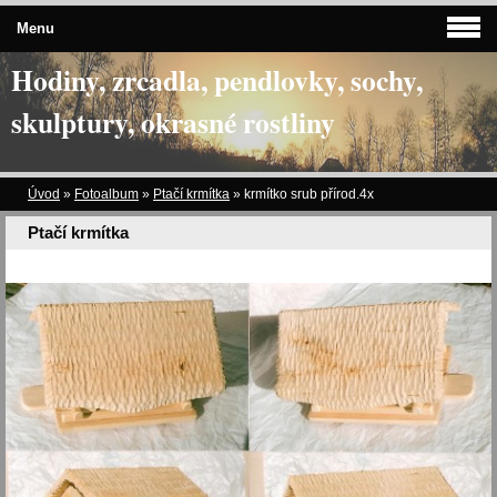
Menu
Hodiny, zrcadla, pendlovky, sochy,
skulptury, okrasné rostliny
Úvod
»
Fotoalbum
»
Ptačí krmítka
»
krmítko srub přírod.4x
Ptačí krmítka