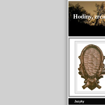
Hodiny, zrca
Jazyky