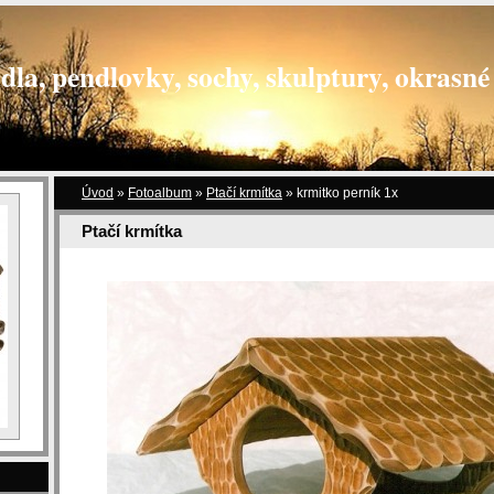
dla, pendlovky, sochy, skulptury, okrasné 
Úvod
»
Fotoalbum
»
Ptačí krmítka
»
krmitko perník 1x
Ptačí krmítka