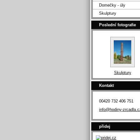
Domečky - úly
Skulptury
Poslední fotografie
Skulptury
Kontakt
00420 732 406 751
info@hodiny-zrcadla.c
přidej