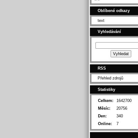
Oblíbené odkazy
text
Vyhledávání
RSS
Přehled zdrojů
Statistiky
Celkem:
1642700
Měsíc:
20756
Den:
340
Online:
7