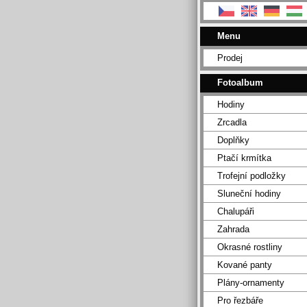
Menu
Prodej
Fotoalbum
Hodiny
Zrcadla
Doplňky
Ptačí krmítka
Trofejní podložky
Sluneční hodiny
Chalupáři
Zahrada
Okrasné rostliny
Kované panty
Plány-ornamenty
Pro řezbáře