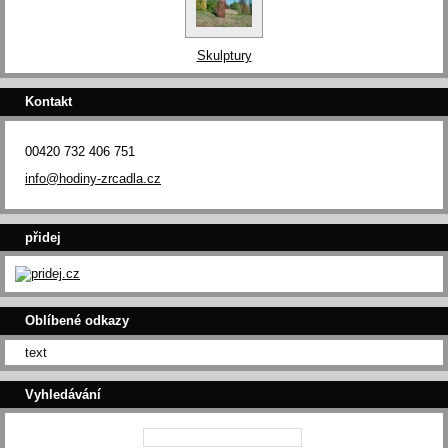
Skulptury
Kontakt
00420 732 406 751
info@hodiny-zrcadla.cz
přidej
Oblíbené odkazy
text
Vyhledávání