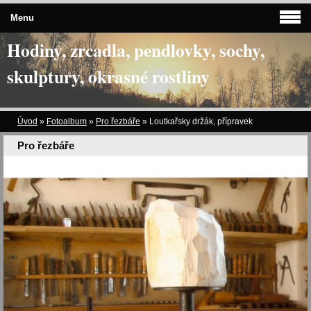
Menu
Hodiny, zrcadla, pendlovky, sochy,
skulptury, okrasné rostliny
Úvod
»
Fotoalbum
»
Pro řezbáře
»
Loutkařsky držák, přípravek
Pro řezbáře