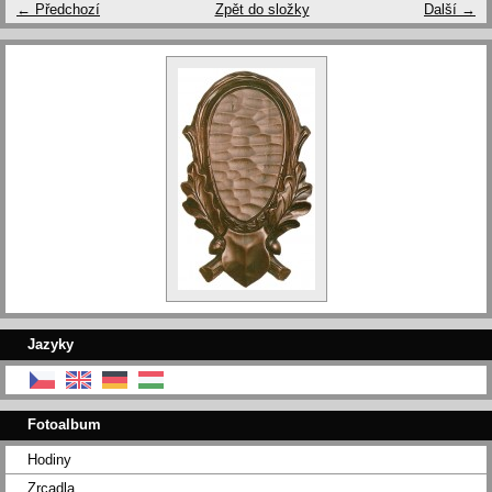
← Předchozí
Zpět do složky
Další →
Jazyky
Fotoalbum
Hodiny
Zrcadla