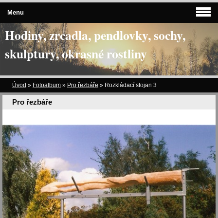
Menu
Hodiny, zrcadla, pendlovky, sochy,
skulptury, okrasné rostliny
Úvod
»
Fotoalbum
»
Pro řezbáře
»
Rozkládací stojan 3
Pro řezbáře