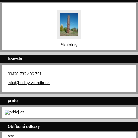
Skulptury
Kontakt
00420 732 406 751
info@hodiny-zrcadla.cz
přidej
Oblíbené odkazy
text