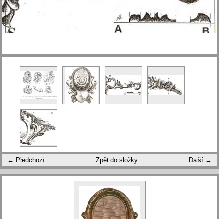
← Předchozí
Zpět do složky
Další →