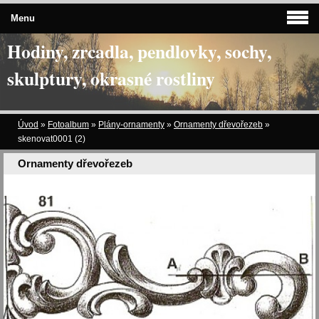
Menu
Hodiny, zrcadla, pendlovky, sochy,
skulptury, okrasné rostliny
Úvod
»
Fotoalbum
»
Plány-ornamenty
»
Ornamenty dřevořezeb
»
skenovat0001 (2)
Ornamenty dřevořezeb