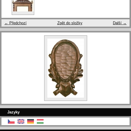
← Předchozí
Zpět do složky
Další →
Jazyky