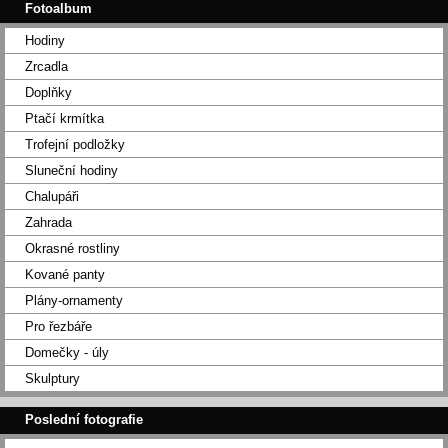
Fotoalbum
Hodiny
Zrcadla
Doplňky
Ptačí krmítka
Trofejní podložky
Sluneční hodiny
Chalupáři
Zahrada
Okrasné rostliny
Kované panty
Plány-ornamenty
Pro řezbáře
Domečky - úly
Skulptury
Poslední fotografie