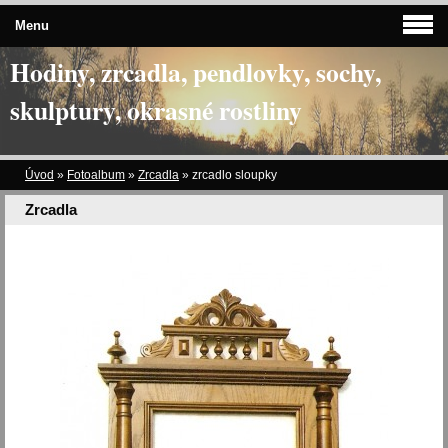
Menu
Hodiny, zrcadla, pendlovky, sochy,
skulptury, okrasné rostliny
Úvod
»
Fotoalbum
»
Zrcadla
»
zrcadlo sloupky
Zrcadla