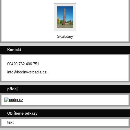
Skulptury
Kontakt
00420 732 406 751
info@hodiny-zrcadla.cz
přidej
Oblíbené odkazy
text