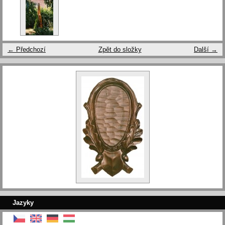
← Předchozí
Zpět do složky
Další →
Jazyky