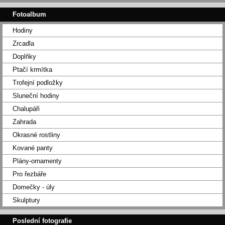
Fotoalbum
Hodiny
Zrcadla
Doplňky
Ptačí krmítka
Trofejní podložky
Sluneční hodiny
Chalupáři
Zahrada
Okrasné rostliny
Kované panty
Plány-ornamenty
Pro řezbáře
Domečky - úly
Skulptury
Poslední fotografie