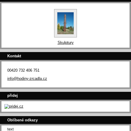
Skulptury
Kontakt
00420 732 406 751
info@hodiny-zrcadla.cz
přidej
Oblíbené odkazy
text