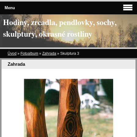
Menu
Hodiny, zrcadla, pendlovky, sochy,
skulptury, okrasné rostliny
Úvod
»
Fotoalbum
»
Zahrada
»
Skulptura 3
Zahrada