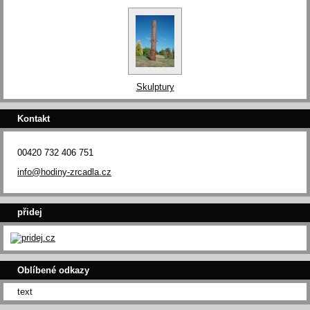
Skulptury
Kontakt
00420 732 406 751
info@hodiny-zrcadla.cz
přidej
Oblíbené odkazy
text