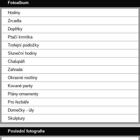
Fotoalbum
Hodiny
Zrcadla
Doplňky
Ptačí krmítka
Trofejní podložky
Sluneční hodiny
Chalupáři
Zahrada
Okrasné rostliny
Kované panty
Plány-ornamenty
Pro řezbáře
Domečky - úly
Skulptury
Poslední fotografie