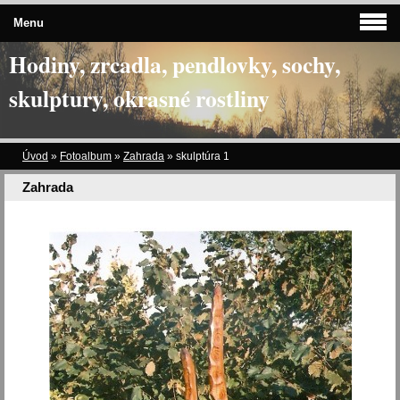
Menu
Hodiny, zrcadla, pendlovky, sochy,
skulptury, okrasné rostliny
Úvod
»
Fotoalbum
»
Zahrada
»
skulptúra 1
Zahrada