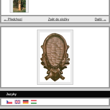
← Předchozí
Zpět do složky
Další →
Jazyky