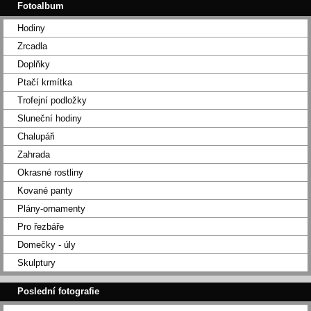
Fotoalbum
Hodiny
Zrcadla
Doplňky
Ptačí krmítka
Trofejní podložky
Sluneční hodiny
Chalupáři
Zahrada
Okrasné rostliny
Kované panty
Plány-ornamenty
Pro řezbáře
Domečky - úly
Skulptury
Poslední fotografie