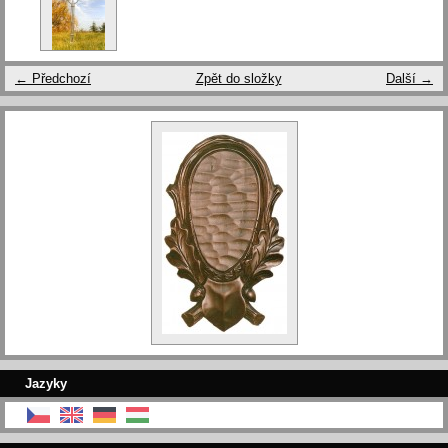
← Předchozí
Zpět do složky
Další →
Jazyky