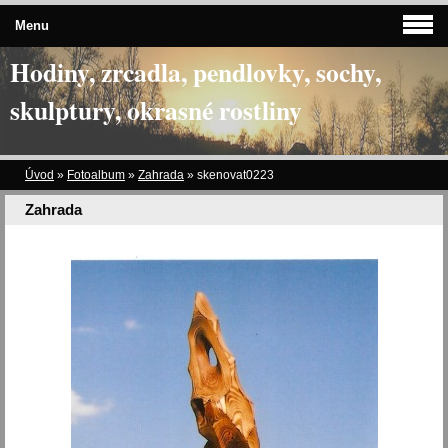
Menu
Hodiny, zrcadla, pendlovky, sochy,
skulptury, okrasné rostliny
Úvod
»
Fotoalbum
»
Zahrada
»
skenovat0223
Zahrada