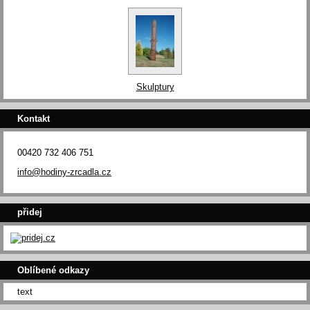
Skulptury
Kontakt
00420 732 406 751
info@hodiny-zrcadla.cz
přidej
Oblíbené odkazy
text