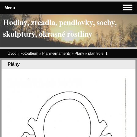
Menu
Hodiny, zrcadla, pendlovky, sochy,
skulptury, okrasné rostliny
Úvod
»
Fotoalbum
»
Plány-ornamenty
»
Plány
»
plán trofej 1
Plány