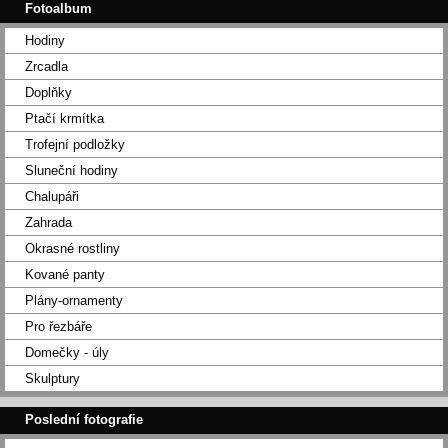
Fotoalbum
Hodiny
Zrcadla
Doplňky
Ptačí krmítka
Trofejní podložky
Sluneční hodiny
Chalupáři
Zahrada
Okrasné rostliny
Kované panty
Plány-ornamenty
Pro řezbáře
Domečky - úly
Skulptury
Poslední fotografie