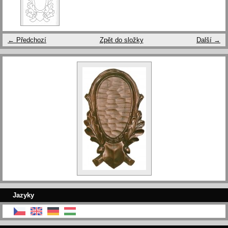
← Předchozí
Zpět do složky
Další →
Jazyky