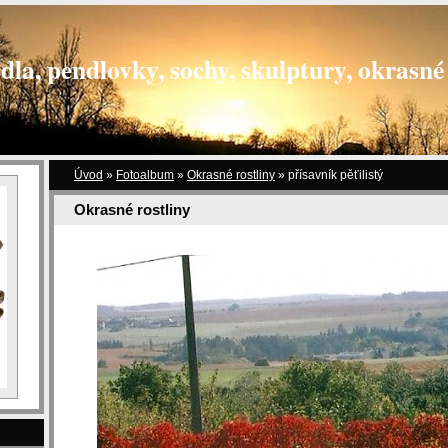
dla, pendlovky, sochy, skulptury, okrasné 
Úvod
»
Fotoalbum
»
Okrasné rostliny
»
přísavník pěťilistý
Okrasné rostliny