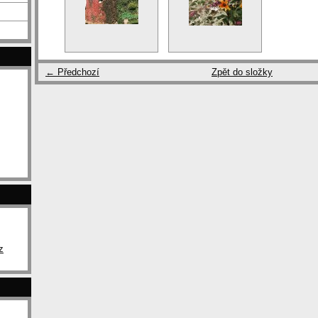
← Předchozí
Zpět do složky
z