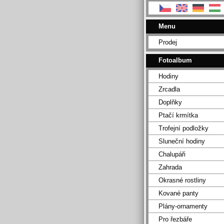
Menu
Prodej
Fotoalbum
Hodiny
Zrcadla
Doplňky
Ptačí krmítka
Trofejní podložky
Sluneční hodiny
Chalupáři
Zahrada
Okrasné rostliny
Kované panty
Plány-ornamenty
Pro řezbáře