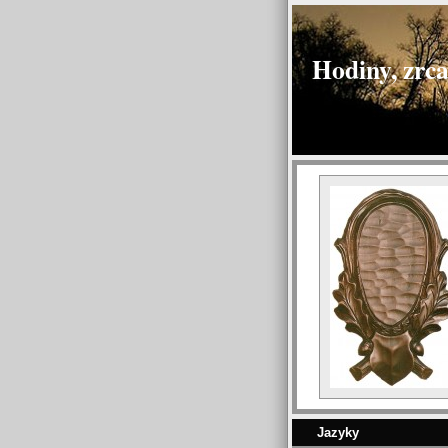
Hodiny, zrca
Jazyky