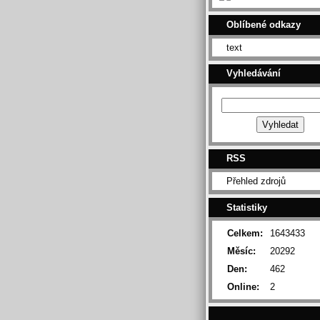
Oblíbené odkazy
text
Vyhledávání
RSS
Přehled zdrojů
Statistiky
Celkem:
1643433
Měsíc:
20292
Den:
462
Online:
2