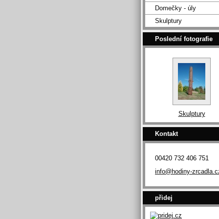
Domečky - úly
Skulptury
Poslední fotografie
Skulptury
Kontakt
00420 732 406 751
info@hodiny-zrcadla.c
přidej