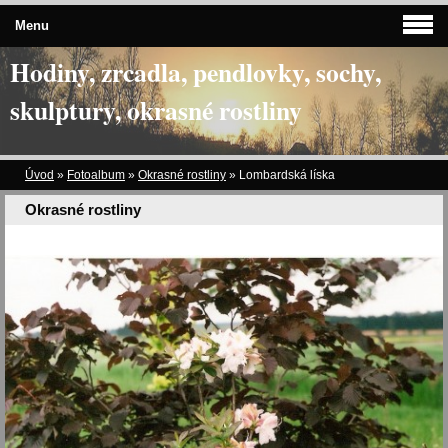
Menu
Hodiny, zrcadla, pendlovky, sochy,
skulptury, okrasné rostliny
Úvod
»
Fotoalbum
»
Okrasné rostliny
»
Lombardská líska
Okrasné rostliny