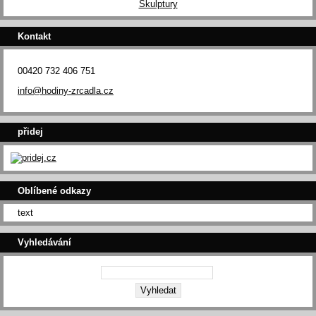
Skulptury
Kontakt
00420 732 406 751
info@hodiny-zrcadla.cz
přidej
Oblíbené odkazy
text
Vyhledávání