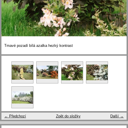
Tmavé pozadí bílá azalka hezký kontrast
← Předchozí
Zpět do složky
Další →