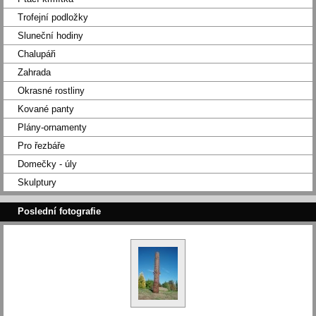
Trofejní podložky
Sluneční hodiny
Chalupáři
Zahrada
Okrasné rostliny
Kované panty
Plány-ornamenty
Pro řezbáře
Domečky - úly
Skulptury
Poslední fotografie