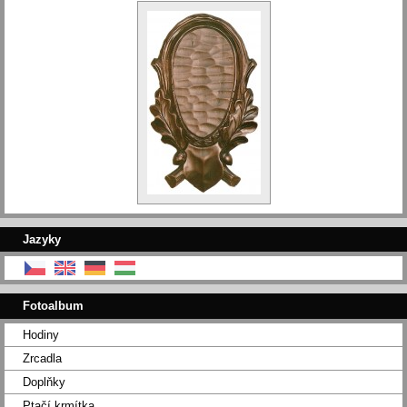
Jazyky
Fotoalbum
Hodiny
Zrcadla
Doplňky
Ptačí krmítka