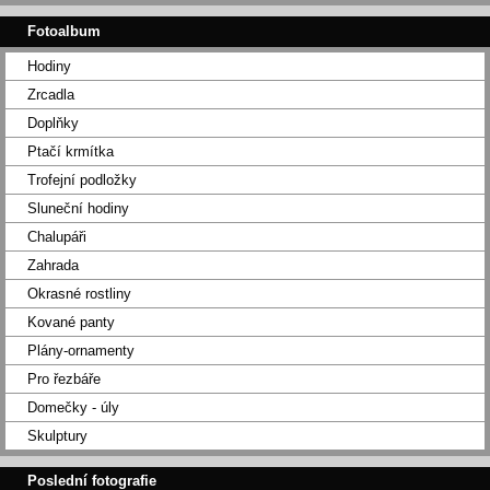
Fotoalbum
Hodiny
Zrcadla
Doplňky
Ptačí krmítka
Trofejní podložky
Sluneční hodiny
Chalupáři
Zahrada
Okrasné rostliny
Kované panty
Plány-ornamenty
Pro řezbáře
Domečky - úly
Skulptury
Poslední fotografie