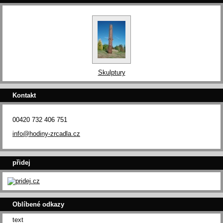
Skulptury
Kontakt
00420 732 406 751
info@hodiny-zrcadla.cz
přidej
Oblíbené odkazy
text