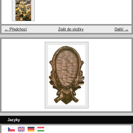
← Předchozí
Zpět do složky
Další →
Jazyky