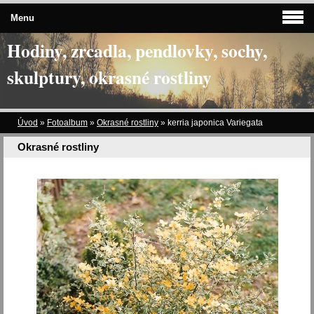
Menu
Hodiny, zrcadla, pendlovky, sochy,
skulptury, okrasné rostliny
Úvod
»
Fotoalbum
»
Okrasné rostliny
»
kerria japonica Variegata
Okrasné rostliny