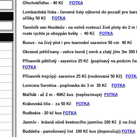
Ořechokřídlec - 40 Kč
FOTKA
Lombardská líska - červené listy výborné do pozadí pro bar
oříšky 50 Kč
FOTKA
Tavolník van Houtteův - na volně rostoucí živé ploty do 2 m
roste rychle je obsypán květy - 40 Kč
FOTKA
Buxus - na živý plot i pro tvarování sazenice 50 cm 40 Kč
Okrasné jehličnany - velice levně ( smrk a zlatý jilm 3m 300
Přísavník pětilistý - sazenice 25 Kč (popínavý na podzim č
FOTKA
Přísavník trojcípý- sazenice 25 Kč (roubované 50 Kč)
FOTK
Lonicera Serotina - popínavka do 3 m 30 Kč
FOTKA
Mařňák - až 2 m - 40Kč kus (nepřezimuje)
FOTKA
Krákovská lilie - za 50 Kč
FOTKA
Rudbekie - 20 kč kus
FOTKA
Jasmín - krásná vůně kvetoucího jasmínu 100 Kč (i na živý
Buddelia - panošovaný list 100 Kč kus (doporučuji)
FOTKA