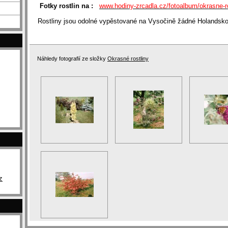
Fotky rostlin na :
www.hodiny-zrcadla.cz/fotoalbum/okrasne-ro
Rostliny jsou odolné vypěstované na Vysočině žádné Holandsko
Náhledy fotografií ze složky
Okrasné rostliny
z