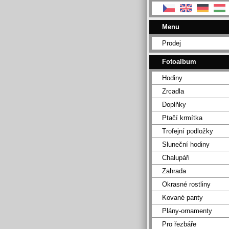
Menu
Prodej
Fotoalbum
Hodiny
Zrcadla
Doplňky
Ptačí krmítka
Trofejní podložky
Sluneční hodiny
Chalupáři
Zahrada
Okrasné rostliny
Kované panty
Plány-ornamenty
Pro řezbáře