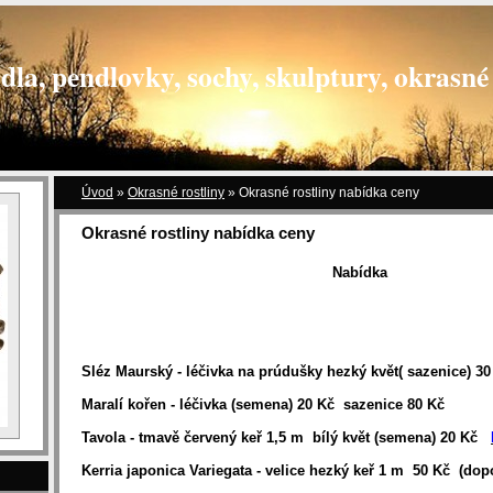
dla, pendlovky, sochy, skulptury, okrasné 
Úvod
»
Okrasné rostliny
»
Okrasné rostliny nabídka ceny
Okrasné rostliny nabídka ceny
Nabídka
Sléz Maurský - léčivka na prúdušky hezký květ( sazenice)
Maralí kořen - léčivka (semena) 20 Kč sazenice 80 Kč
Tavola - tmavě červený keř 1,5 m bílý květ (semena) 20 Kč
Kerria japonica Variegata - velice hezký keř 1 m 50 Kč (d