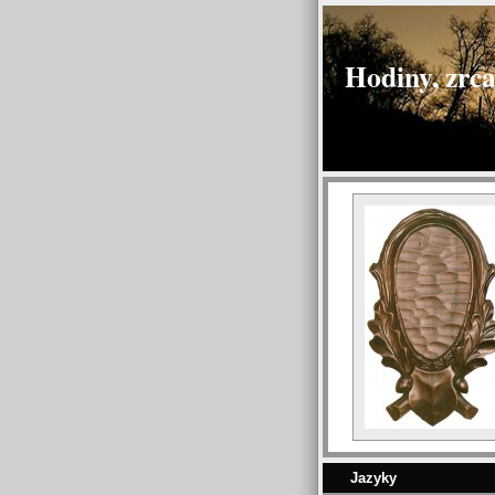
Hodiny, zrca
Jazyky