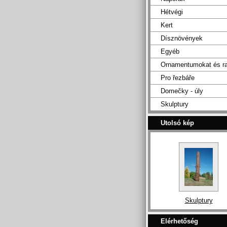
Hétvégi
Kert
Dísznövények
Egyéb
Ornamentumokat és ra
Pro řezbáře
Domečky - úly
Skulptury
Utolsó kép
Skulptury
Elérhetőség