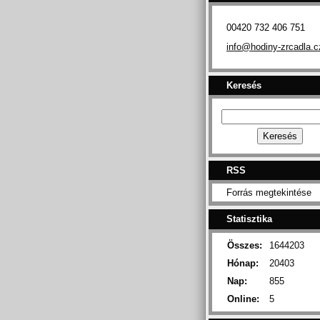
00420 732 406 751
info@hodiny-zrcadla.c
Keresés
RSS
Forrás megtekintése
Statisztika
Összes:
1644203
Hónap:
20403
Nap:
855
Online:
5