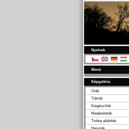
Nyelvek
Menü
Képgaléria
Orák
Tükrök
Kiegészítök
Madáretetök
Trofea alátétek
Naporák