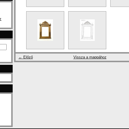
z
← Előző
Vissza a mappához