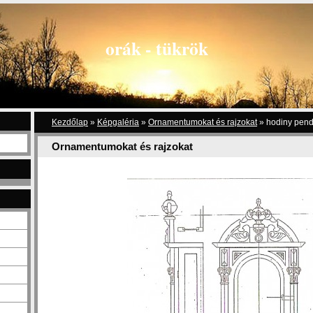
orák - tükrök
Kezdőlap
»
Képgaléria
»
Ornamentumokat és rajzokat
»
hodiny pend
Ornamentumokat és rajzokat