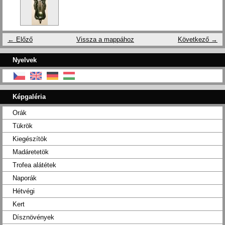
← Előző
Vissza a mappához
Következő →
Nyelvek
Képgaléria
Orák
Tükrök
Kiegészítök
Madáretetök
Trofea alátétek
Naporák
Hétvégi
Kert
Dísznövények