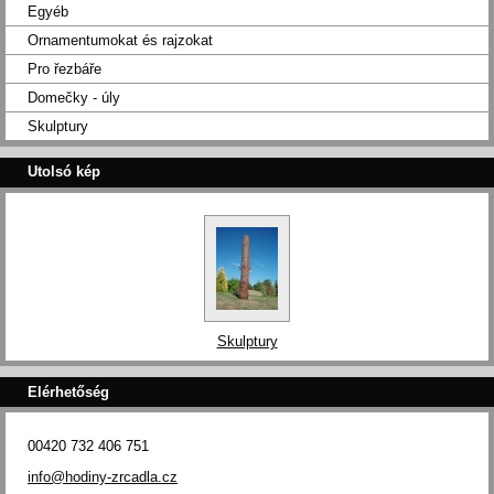
Egyéb
Ornamentumokat és rajzokat
Pro řezbáře
Domečky - úly
Skulptury
Utolsó kép
Skulptury
Elérhetőség
00420 732 406 751
info@hodiny-zrcadla.cz