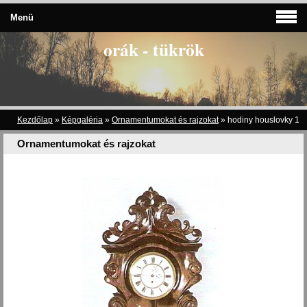
Menü
orák - tükrök
Kezdőlap
»
Képgaléria
»
Ornamentumokat és rajzokat
»
hodiny houslovky 1
Ornamentumokat és rajzokat