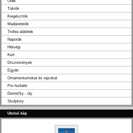
Orák
Tükrök
Kiegészítök
Madáretetök
Trofea alátétek
Naporák
Hétvégi
Kert
Dísznövények
Egyéb
Ornamentumokat és rajzokat
Pro řezbáře
Domečky - úly
Skulptury
Utolsó kép