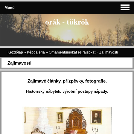
Menü
orák - tükrök
Kezdőlap
»
Képgaléria
»
Ornamentumokat és rajzokat
»
Zajímavosti
Zajímavosti
Zajímavé články, přízpěvky, fotografie.
Historiský nábytek, výrobní postupy,nápady.