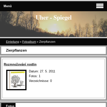
Menü
Uher - Spiegel
Einleitung
»
Fotoalbum
»
Zierpflanzen
Zierpflanzen
Rozmnožování rostlin
Datum:
27. 5. 2011
Fotos:
1
Verzeichnisse:
0
Fotos